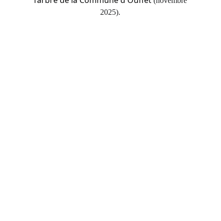
l’arbre de la Commune d Ouffet
(novembre
2025).