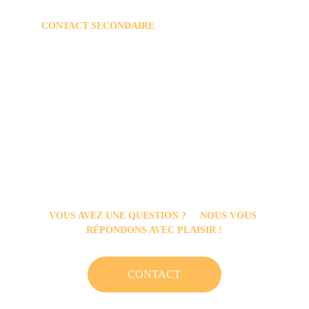
+32 
86 36 64 46
CONTACT SECONDAIRE 
direction@arouffet.be
secretariatdedirection@arouffet.be
comptabilite@arouffet.be
+32 86 36 62 77
 rue Mognée 21       
4590 OUFFET
VOUS AVEZ UNE QUESTION ?     NOUS VOUS 
RÉPONDONS AVEC PLAISIR !
CONTACT