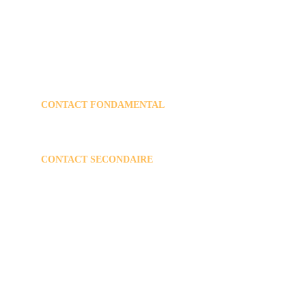
École d'enseignement fondamental et secondaire à 
Ouffet.
CONTACT FONDAMENTAL
efaarouffet@gmail.com
+32 
86 36 64 46
CONTACT SECONDAIRE 
direction@arouffet.be
secretariatdedirection@arouffet.be
comptabilite@arouffet.be
+32 86 36 62 77
 rue Mognée 21       
4590 OUFFET