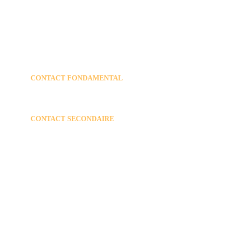
École d'enseignement fondamental et secondaire à 
Ouffet.
CONTACT FONDAMENTAL
efaarouffet@gmail.com
+32 
86 36 64 46
CONTACT SECONDAIRE 
direction@arouffet.be
secretariatdedirection@arouffet.be
comptabilite@arouffet.be
+32 86 36 62 77
 rue Mognée 21       
4590 OUFFET